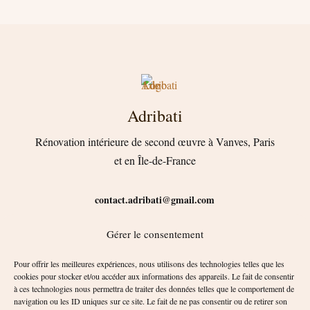
Adribati
Rénovation intérieure de second œuvre à Vanves, Paris
et en Île-de-France
contact.adribati@gmail.com
Gérer le consentement
Horaires : du lundi au vendredi, de 8h à 17h
Pour offrir les meilleures expériences, nous utilisons des technologies telles que les
cookies pour stocker et/ou accéder aux informations des appareils. Le fait de consentir
à ces technologies nous permettra de traiter des données telles que le comportement de
navigation ou les ID uniques sur ce site. Le fait de ne pas consentir ou de retirer son