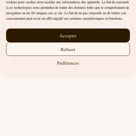
cookies pour stocker et/ou accéder aux informations des appareils. Le fait de consentir
Escalier
à ces technologies nous permettra de traiter des données telles que le comportement de
navigation ou les ID uniques sur ce site. Le fait de ne pas consentir ou de retirer son
consentement peut avoir un effet négatif sur certaines caractéristiques et fonctions.
Pose des marches en bois.
Installation de tasseaux en bois pour la sécurité et la
Accepter
lumière.
Repeint le côté droit de l’escalier pour un fini
Refuser
harmonieux avec les murs.
Préférences
Mur d’angle